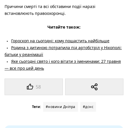
Причини смерті та всі обставини події наразі
встановлюють правоохоронці.
Читайте також:
Гороскоп на сьогодні: кому пощастить найбільше
Родина з дитиною потрапила під артобстріл у Нікополі:
батьки у реанімації
Яке сьогодні свято і кого вітати з іменинами: 27 травня
— все про цей день
58
Теги:
#новини Дніпра
#дснс