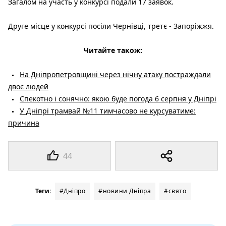
Загалом на участь у конкурсі подали 17 заявок.
Друге місце у конкурсі посіли Чернівці, третє - Запоріжжя.
Читайте також:
На Дніпропетровщині через нічну атаку постраждали
двоє людей
Спекотно і сонячно: якою буде погода 6 серпня у Дніпрі
У Дніпрі трамвай №11 тимчасово не курсуватиме:
причина
44
Теги:
#Дніпро
#новини Дніпра
#свято