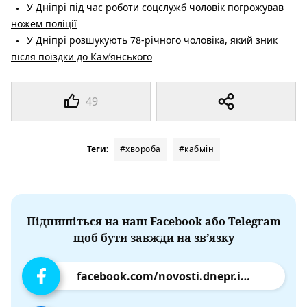
У Дніпрі під час роботи соцслужб чоловік погрожував
ножем поліції
У Дніпрі розшукують 78-річного чоловіка, який зник
після поїздки до Кам’янського
49
Теги:
#хвороба
#кабмін
Підпишіться на наш Facebook або Telegram
щоб бути завжди на зв’язку
facebook.com/novosti.dnepr.info