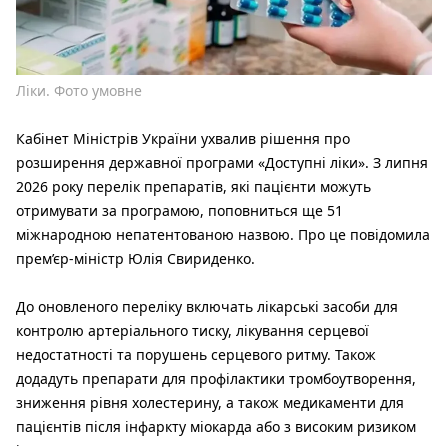
Ліки. Фото умовне
Кабінет Міністрів України ухвалив рішення про
розширення державної програми «Доступні ліки». З липня
2026 року перелік препаратів, які пацієнти можуть
отримувати за програмою, поповниться ще 51
міжнародною непатентованою назвою. Про це повідомила
прем’єр-міністр Юлія Свириденко.
До оновленого переліку включать лікарські засоби для
контролю артеріального тиску, лікування серцевої
недостатності та порушень серцевого ритму. Також
додадуть препарати для профілактики тромбоутворення,
зниження рівня холестерину, а також медикаменти для
пацієнтів після інфаркту міокарда або з високим ризиком