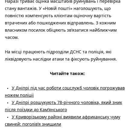
Наразі триває оцінка масштабів руйнувань і перевірка
стану вантажів. У «Новій пошті» наголошують, що
повністю компенсують клієнтам оціночну вартість
втрачених або пошкоджених відправлень. З кожним
власником посилок обіцяють зв’язатися найближчим
часом.
На місці працюють підрозділи ДСНС та поліція, які
ліквідовують наслідки атаки та фіксують руйнування.
Читайте також:
У Дніпрі під час роботи соцслужб чоловік погрожував
ножем поліції
У Дніпрі розшукують 78-річного чоловіка, який зник
після поїздки до Кам’янського
У Криворізькому районі виявили африканську чуму
свиней: поголів’я знищили