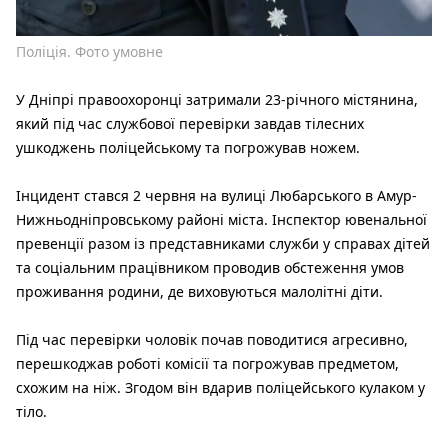
Поліція. Фото умовне
У Дніпрі правоохоронці затримали 23-річного містянина,
який під час службової перевірки завдав тілесних
ушкоджень поліцейському та погрожував ножем.
Інцидент стався 2 червня на вулиці Любарського в Амур-
Нижньодніпровському районі міста. Інспектор ювенальної
превенції разом із представниками служби у справах дітей
та соціальним працівником проводив обстеження умов
проживання родини, де виховуються малолітні діти.
Під час перевірки чоловік почав поводитися агресивно,
перешкоджав роботі комісії та погрожував предметом,
схожим на ніж. Згодом він вдарив поліцейського кулаком у
тіло.