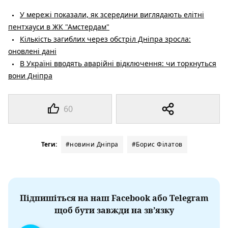
У мережі показали, як зсередини виглядають елітні
пентхауси в ЖК "Амстердам"
Кількість загиблих через обстріл Дніпра зросла:
оновлені дані
В Україні вводять аварійні відключення: чи торкнуться
вони Дніпра
60
Теги:
#новини Дніпра
#Борис Філатов
Підпишіться на наш Facebook або Telegram
щоб бути завжди на зв’язку