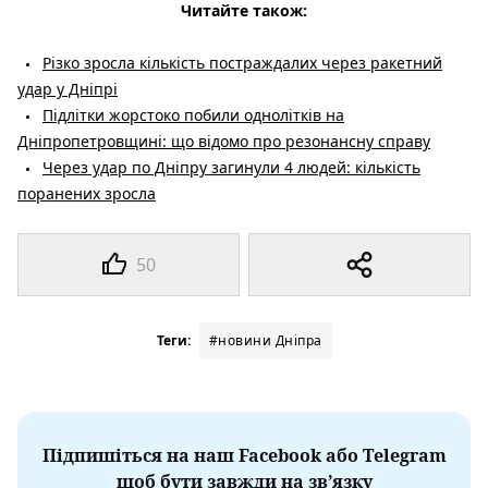
Читайте також:
Різко зросла кількість постраждалих через ракетний
удар у Дніпрі
Підлітки жорстоко побили однолітків на
Дніпропетровщині: що відомо про резонансну справу
Через удар по Дніпру загинули 4 людей: кількість
поранених зросла
50
Теги:
#новини Дніпра
Підпишіться на наш Facebook або Telegram
щоб бути завжди на зв’язку