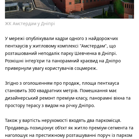
ЖК Амстердам у Дніпрі
У мережі опублікували кадри одного з найдорожчих
пентхаусів у житловому комплексі "Амстердам", що
розташований неподалік парку Шевченка в Дніпрі.
Розкішні інтер'єри та панорамний краєвид на Дніпро
привернули увагу користувачів соцмереж.
Згідно з оголошенням про продаж, площа пентхауса
становить 300 квадратних метрів. Помешкання має
дизайнерський ремонт преміум-класу, панорамні вікна та
простору терасу з видом на річку Дніпро.
Також у вартість нерухомості входять два паркомісця.
Продавець позиціонує об'єкт як житло преміум-сегмента та
наголошує на престижному розташуванні поруч із парком