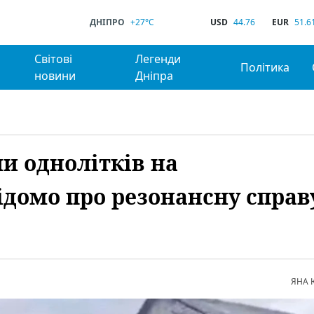
ДНІПРО
+27°C
USD
44.76
EUR
51.6
Світові
Легенди
Політика
новини
Дніпра
и однолітків на
ідомо про резонансну справ
ЯНА