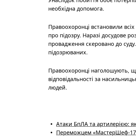
Унаслідок побиття обоє потерпі
необхідна допомога.
Правоохоронці встановили всіх 
про підозру. Наразі досудове р
провадження скеровано до суду.
підозрюваних.
Правоохоронці наголошують, що 
відповідальності за насильниць
людей.
Атаки БпЛА та артилерією: я
Переможцем «МастерШеф-17»