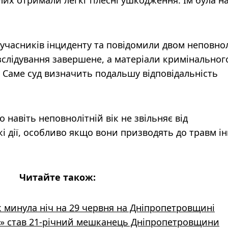
лих отримали легкі тілесні ушкодження. Їм була н
учасників інциденту та повідомили двом неповно
озслідування завершене, а матеріали кримінальног
 Саме суд визначить подальшу відповідальність
навіть неповнолітній вік не звільняє від
кі дії, особливо якщо вони призводять до травм і
Читайте також:
к минула ніч на 29 червня на Дніпропетровщині
 став 21-річний мешканець Дніпропетровщини