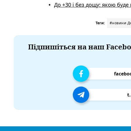
До +30 і без дощу: якою буде 
Теги:
#новини Дн
Підпишіться на наш Facebo
facebo
t