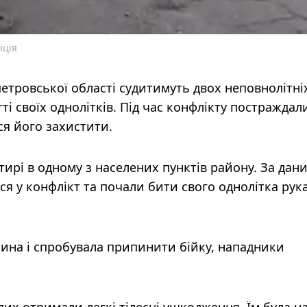
іція
етровської області судитимуть двох неповнолітні
і своїх однолітків. Під час конфлікту постраждал
ся його захистити.
стирі в одному з населених пунктів району. За дан
лися у конфлікт та почали бити свого однолітка рук
чина і спробувала припинити бійку, нападники