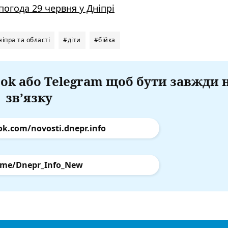
погода 29 червня у Дніпрі
іпра та області
#діти
#бійка
ok або Telegram щоб бути завжди 
зв’язку
ok.com/novosti.dnepr.info
.me/Dnepr_Info_New