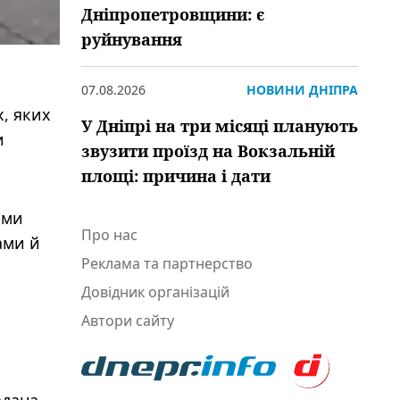
Дніпропетровщини: є
руйнування
07.08.2026
НОВИНИ ДНІПРА
х, яких
У Дніпрі на три місяці планують
и
звузити проїзд на Вокзальній
площі: причина і дати
ими
Про нас
ами й
Реклама та партнерство
Довідник організацій
Автори сайту