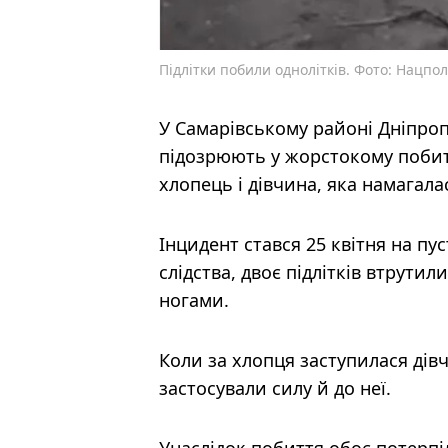
Підлітки побили однолітків. Фото: Нацпол
У Самарівському районі Дніпроп
підозрюють у жорстокому побитт
хлопець і дівчина, яка намагала
Інцидент стався 25 квітня на пу
слідства, двоє підлітків втрути
ногами.
Коли за хлопця заступилася дів
застосували силу й до неї.