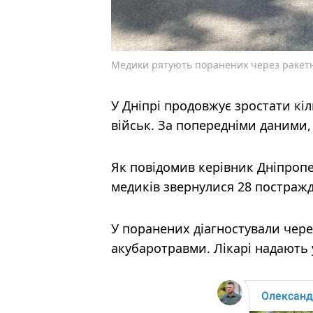
Медики рятують поранених через ракетну
У Дніпрі продовжує зростати кі
військ. За попередніми даними,
Як повідомив керівник Дніпропе
медиків звернулися 28 постражд
У поранених діагностували чере
акубаротравми. Лікарі надають 