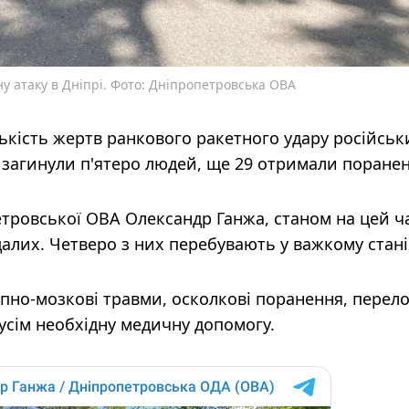
 атаку в Дніпрі. Фото: Дніпропетровська ОВА
лькість жертв ранкового ракетного удару російськ
 загинули п'ятеро людей, ще 29 отримали поранен
тровської ОВА Олександр Ганжа, станом на цей ч
алих. Четверо з них перебувають у важкому стані
пно-мозкові травми, осколкові поранення, перел
усім необхідну медичну допомогу.