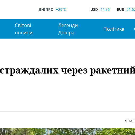
ДНІПРО
+29°C
USD
44.76
EUR
51.6
Світові
Легенди
Політика
новини
Дніпра
постраждалих через ракетни
ЯНА