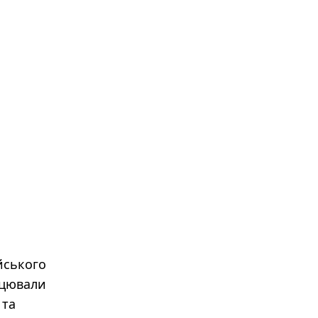
йського
ацювали
 та