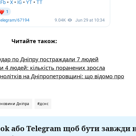
Читайте також:
 удар по Дніпру постраждали 7 людей
и 4 людей: кількість поранених зросла
нолітків на Дніпропетровщині: що відомо про
#новини Дніпра
#дснс
ok або Telegram щоб бути завжди 