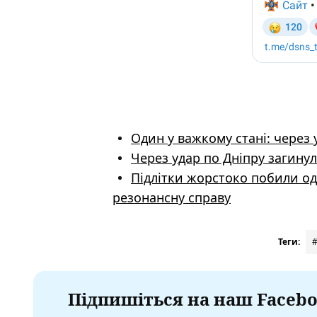
Один у важкому стані: через
Через удар по Дніпру загинул
Підлітки жорстоко побили од
резонансну справу
Теги:
Підпишіться на наш Facebo