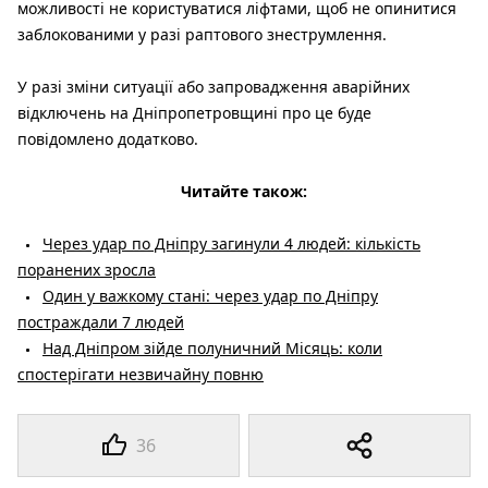
можливості не користуватися ліфтами, щоб не опинитися
заблокованими у разі раптового знеструмлення.
У разі зміни ситуації або запровадження аварійних
відключень на Дніпропетровщині про це буде
повідомлено додатково.
Читайте також:
Через удар по Дніпру загинули 4 людей: кількість
поранених зросла
Один у важкому стані: через удар по Дніпру
постраждали 7 людей
Над Дніпром зійде полуничний Місяць: коли
спостерігати незвичайну повню
36