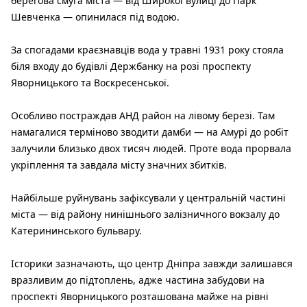
берегова смуга міста — від Широкої вулиці до Парк
Шевченка — опинилася під водою.
За спогадами краєзнавців вода у травні 1931 року стояла
біля входу до будівлі Держбанку на розі проспекту
Яворницького та Воскресенської.
Особливо постраждав АНД район на лівому березі. Там
намагалися терміново зводити дамби — на Амурі до робіт
залучили близько двох тисяч людей. Проте вода прорвала
укріплення та завдала місту значних збитків.
Найбільше руйнувань зафіксували у центральній частині
міста — від району нинішнього залізничного вокзалу до
Катерининського бульвару.
Історики зазначають, що центр Дніпра завжди залишався
вразливим до підтоплень, адже частина забудови на
проспекті Яворницького розташована майже на рівні