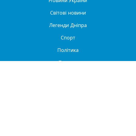
Новини України
Світові новини
Легенди Дніпра
Спорт
Політика
Про нас
Політика конфіденційності
ДТП
Купити в Дніпрі
Реклама та партнерство
Довідник організацій
Автори сайту