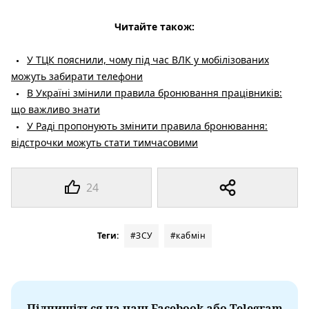
Читайте також:
У ТЦК пояснили, чому під час ВЛК у мобілізованих
можуть забирати телефони
В Україні змінили правила бронювання працівників:
що важливо знати
У Раді пропонують змінити правила бронювання:
відстрочки можуть стати тимчасовими
24
Теги:
#ЗСУ
#кабмін
Підпишіться на наш Facebook або Telegram