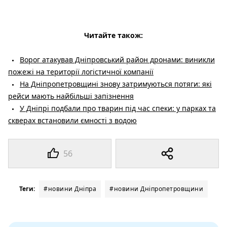
Читайте також:
Ворог атакував Дніпровський район дронами: виникли
пожежі на території логістичної компанії
На Дніпропетровщині знову затримуються потяги: які
рейси мають найбільші запізнення
У Дніпрі подбали про тварин під час спеки: у парках та
скверах встановили ємності з водою
56
Теги:
#новини Дніпра
#новини Дніпропетровщини