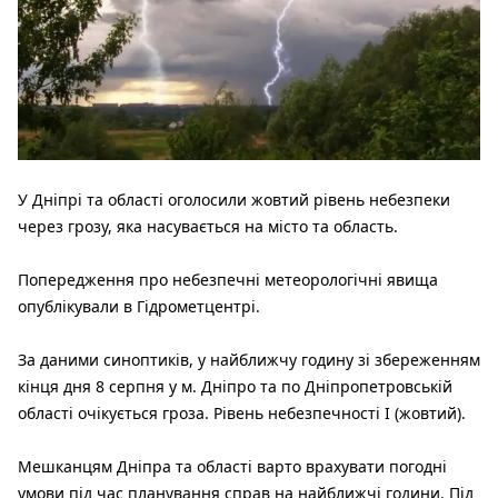
У Дніпрі та області оголосили жовтий рівень небезпеки
через грозу, яка насувається на місто та область.
Попередження про небезпечні метеорологічні явища
опублікували в Гідрометцентрі.
За даними синоптиків, у найближчу годину зі збереженням
кінця дня 8 серпня у м. Дніпро та по Дніпропетровській
області очікується гроза. Рівень небезпечності I (жовтий).
Мешканцям Дніпра та області варто врахувати погодні
умови під час планування справ на найближчі години. Під