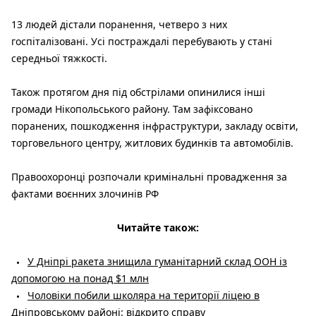
13 людей дістали поранення, четверо з них
госпіталізовані. Усі постраждалі перебувають у стані
середньої тяжкості.
Також протягом дня під обстрілами опинилися інші
громади Нікопольського району. Там зафіксовано
поранених, пошкодження інфраструктури, закладу освіти,
торговельного центру, житлових будинків та автомобілів.
Правоохоронці розпочали кримінальні провадження за
фактами воєнних злочинів РФ
Читайте також:
У Дніпрі ракета знищила гуманітарний склад ООН із
допомогою на понад $1 млн
Чоловіки побили школяра на території ліцею в
Дніпровському районі: відкрито справу