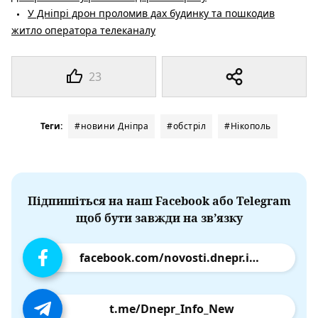
У Дніпрі дрон проломив дах будинку та пошкодив
житло оператора телеканалу
23
Теги:
#новини Дніпра
#обстріл
#Нікополь
Підпишіться на наш Facebook або Telegram
щоб бути завжди на зв’язку
facebook.com/novosti.dnepr.info
t.me/Dnepr_Info_New