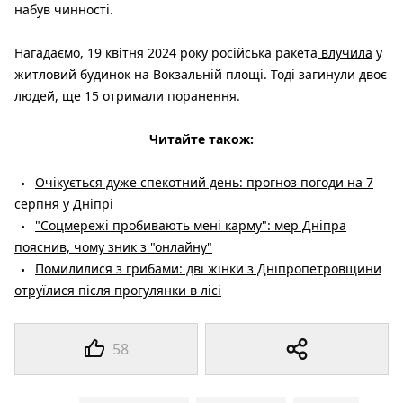
набув чинності.
Нагадаємо, 19 квітня 2024 року російська ракета
влучила
у
житловий будинок на Вокзальній площі. Тоді загинули двоє
людей, ще 15 отримали поранення.
Читайте також:
Очікується дуже спекотний день: прогноз погоди на 7
серпня у Дніпрі
"Соцмережі пробивають мені карму": мер Дніпра
пояснив, чому зник з "онлайну"
Помилилися з грибами: дві жінки з Дніпропетровщини
отруїлися після прогулянки в лісі
58