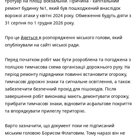
тротуар на площі Вокзальній. Причина - капітальний
ремонт будинку №1, який був пошкоджений внаслідок
ворожої атаки у квітні 2024 року. Обмеження будуть діяти з
31 серпня по 1 грудня 2026 року.
Про це
йдеться
в розпорядженні міського голови, який
опублікували на сайті міської ради.
Перед початком робіт має бути розроблена та погоджена з
поліцією тимчасова схема організації дорожнього руху. На
період ремонту підрядники повинні встановити огорожу,
тимчасові дорожні знаки та сигнальне освітлення, а також
забезпечити безпечний прохід для пішоходів. Після
завершення робіт виконавці мають демонтувати огорожу,
прибрати тимчасові знаки, відновити асфальтове покриття
та впорядкувати прилеглу територію.
Варто зазначити, що документ поки не підписаний
міським головою Борисом Філатовим. Тому наразі він не