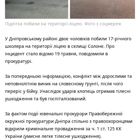
Підлітка побили на території ліцею. Фото з соцмереж
У Дніпровському районі двоє чоловіків побили 17-річного
школяра на території ліцею в селищі Солоне. Про
інцидент стало відомо 19 травня, повідомили в
прокуратурі.
За попередньою інформацією, конфлікт між дорослими та
неповнолітнім виник на словесному ґрунті, після чого
переріс у бійку. Унаслідок ударів хлопець отримав тілесні
ушкодження та був госпіталізований.
За фактом події ювенальні прокурори Правобережної
окружної прокуратури Дніпра спільно з правоохоронцями
відкрили кримінальне провадження за ч. 1 ст. 125 КК
України (умисне легке тілесне ушкодження).