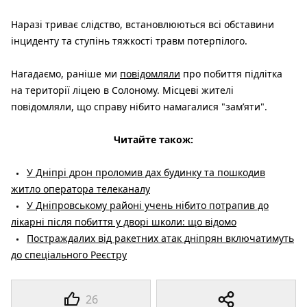
Наразі триває слідство, встановлюються всі обставини
інциденту та ступінь тяжкості травм потерпілого.
Нагадаємо, раніше ми
повідомляли
про побиття підлітка
на території ліцею в Солоному. Місцеві жителі
повідомляли, що справу нібито намагалися "зам’яти".
Читайте також:
У Дніпрі дрон проломив дах будинку та пошкодив
житло оператора телеканалу
У Дніпровському районі учень нібито потрапив до
лікарні після побиття у дворі школи: що відомо
Постраждалих від ракетних атак дніпрян включатимуть
до спеціального Реєстру
26