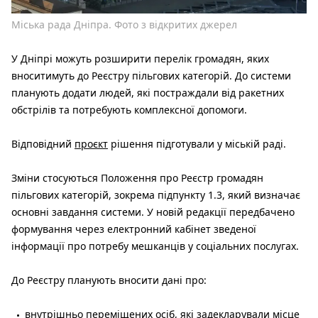
Міська рада Дніпра. Фото з відкритих джерел
У Дніпрі можуть розширити перелік громадян, яких
вноситимуть до Реєстру пільгових категорій. До системи
планують додати людей, які постраждали від ракетних
обстрілів та потребують комплексної допомоги.
Відповідний
проєкт
рішення підготували у міській раді.
Зміни стосуються Положення про Реєстр громадян
пільгових категорій, зокрема підпункту 1.3, який визначає
основні завдання системи. У новій редакції передбачено
формування через електронний кабінет зведеної
інформації про потребу мешканців у соціальних послугах.
До Реєстру планують вносити дані про:
внутрішньо переміщених осіб, які задекларували місце