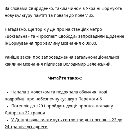
За словами Свириденко, таким чином в Україні формують
нову культуру пам’яті та поваги до полеглих.
Нагадаємо, ще торік у Дніпро на станціях метро
«Вокзальна» та «Проспект Свободи» запровадили щоденне
інформування про хвилину мовчання о 09:00.
Раніше закон про запровадження загальнонаціональної
хвилини мовчання підписав Володимир Зеленський.
Читайте також:
Напала з молотком та подряпала обличчя: нові
подробиці про небезпечну сусідку з Перемоги-6
Потепліє до +29 і пройдуть дощі: прогноз погоди у
Дніпрі на 22 травня
У Дніпрі відключатимуть світло три дні поспіль з 22 до
24 травня: усі адреси