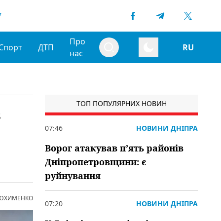
7
Про
Спорт
ДТП
RU
нас
ТОП ПОПУЛЯРНИХ НОВИН
з
07:46
НОВИНИ ДНІПРА
Ворог атакував пʼять районів
Дніпропетровщини: є
руйнування
 ЮХИМЕНКО
07:20
НОВИНИ ДНІПРА