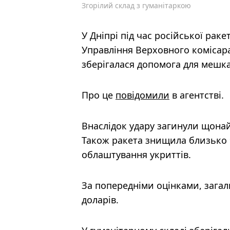
Згорілий склад з гуманітаркою
У Дніпрі під час російської рак
Управління Верховного комісара
зберігалася допомога для мешка
Про це
повідомили
в агентстві.
Внаслідок удару загинули щона
Також ракета знищила близько 9
облаштування укриттів.
За попередніми оцінками, загал
доларів.