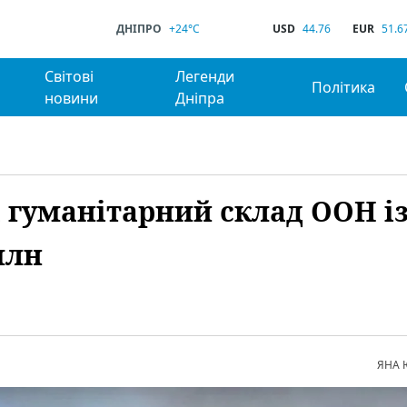
ДНІПРО
+24°C
USD
44.76
EUR
51.6
Світові
Легенди
Політика
новини
Дніпра
 гуманітарний склад ООН і
млн
ЯНА