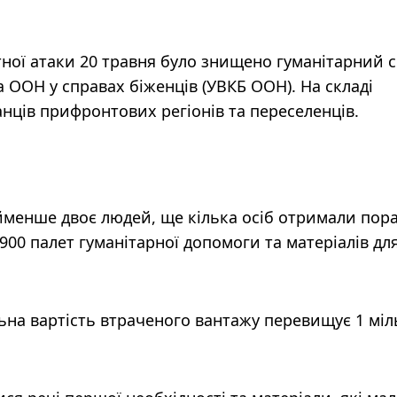
етної атаки 20 травня було знищено гуманітарний 
 ООН у справах біженців (УВКБ ООН). На складі
нців прифронтових регіонів та переселенців.
йменше двоє людей, ще кілька осіб отримали пор
00 палет гуманітарної допомоги та матеріалів дл
ьна вартість втраченого вантажу перевищує 1 мі