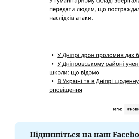
У гуманітарному складі зберігал
передати людям, що постраждали 
наслідків атаки.
У Дніпрі дрон проломив дах 
У Дніпровському районі учень
школи: що відомо
В Україні та в Дніпрі щоден
оповіщення
Теги:
#нови
Підпишіться на наш Facebo