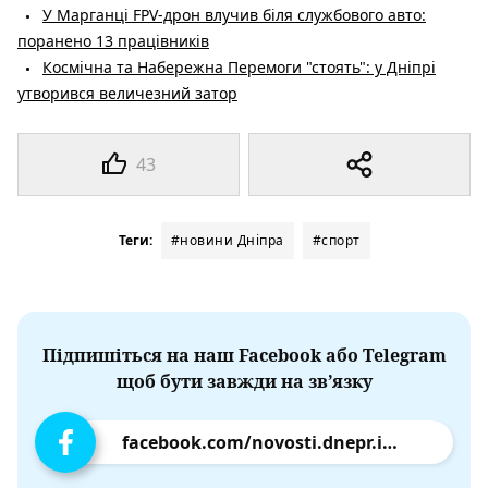
У Марганці FPV-дрон влучив біля службового авто:
поранено 13 працівників
Космічна та Набережна Перемоги "стоять": у Дніпрі
утворився величезний затор
43
Теги:
#новини Дніпра
#спорт
Підпишіться на наш Facebook або Telegram
щоб бути завжди на зв’язку
facebook.com/novosti.dnepr.info