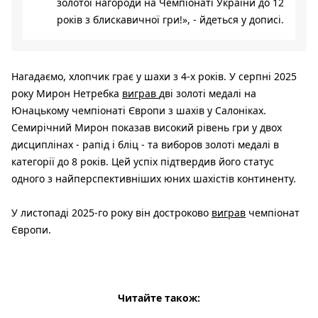
золотої нагороди на Чемпіонаті України до 12
років з блискавичної гри!», - йдеться у дописі.
Нагадаємо, хлопчик грає у шахи з 4-х років. У серпні 2025
року Мирон Нетребка
виграв
дві золоті медалі на
Юнацькому чемпіонаті Європи з шахів у Салоніках.
Семирічний Мирон показав високий рівень гри у двох
дисциплінах - рапід і бліц - та виборов золоті медалі в
категорії до 8 років. Цей успіх підтвердив його статус
одного з найперспективніших юних шахістів континенту.
У листопаді 2025-го року він достроково
виграв
чемпіонат
Європи.
Читайте також: