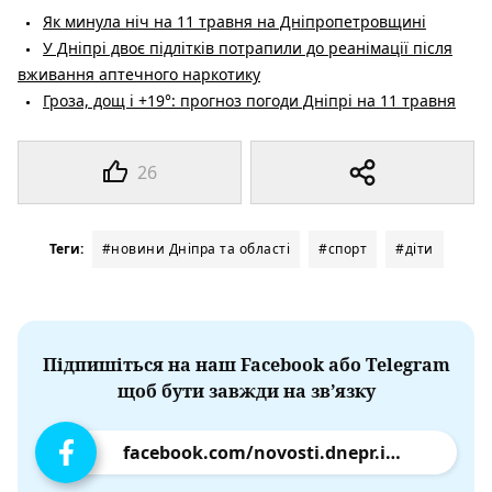
Як минула ніч на 11 травня на Дніпропетровщині
У Дніпрі двоє підлітків потрапили до реанімації після
вживання аптечного наркотику
Гроза, дощ і +19°: прогноз погоди Дніпрі на 11 травня
26
Теги:
#новини Дніпра та області
#спорт
#діти
Підпишіться на наш Facebook або Telegram
щоб бути завжди на зв’язку
facebook.com/novosti.dnepr.info