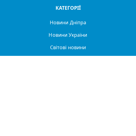
КАТЕГОРІЇ
Новини Дніпра
Новини України
Світові новини
Легенди Дніпра
Спорт
Політика
Про нас
Політика конфіденційності
ДТП
Купити в Дніпрі