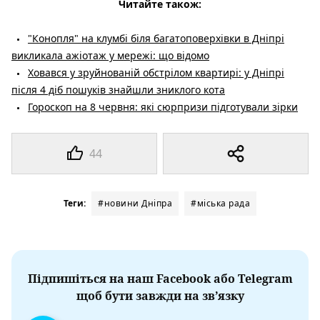
Читайте також:
"Конопля" на клумбі біля багатоповерхівки в Дніпрі
викликала ажіотаж у мережі: що відомо
Ховався у зруйнованій обстрілом квартирі: у Дніпрі
після 4 діб пошуків знайшли зниклого кота
Гороскоп на 8 червня: які сюрпризи підготували зірки
44
Теги:
#новини Дніпра
#міська рада
Підпишіться на наш Facebook або Telegram
щоб бути завжди на зв’язку