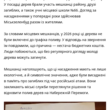
У посадці дерев брали участь мешканці району, друзі
загиблих, а також учні місцевої школи №66. Догляд за
насадженнями у попередні роки здійснював
Міськзеленбуд разом із жителями.
За словами місцевих мешканців, у 2026 році ці дерева не
були включені до графіка поливу. У відповідь на звернення
їм повідомили, що причина — нестача бюджетних коштів.
Люди побоюються, що без регулярного догляду молоді
дерева можуть загинути.
Мешканці наголошують, що ці насадження мають не лише
екологічне, а й символічне значення, адже були висаджені
в пам’ять про загиблих під час російської атаки. Вони
закликають міські служби переглянути рішення та
відновити полив дерев на Набережній Перемоги.