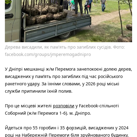
Дерева висадили, як пам'ять про загиблих сусідів. Фото:
facebook.com/groups/jmperemogadnipro
У Дніпрі мешканці ж/м Перемога занепокоєні долею дерев,
висаджених у пам’ять про загиблих під час російського
ракетного удару. За їхніми словами, у 2026 році міські
служби припинили їхній полив.
Про це місцеві жителі
розповіли
у Facebook-спільноті
Соборний (ж/м Перемога 1-6). м. Дніпро.
Йдеться про 55 горобин і 35 форзицій, висаджених у 2024
році на Набережній Перемоги біля зруйнованого будинку.