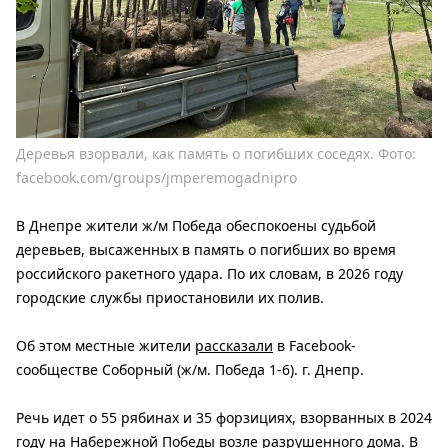
Деревья взорвали, как память о погибших соседях. Фото:
facebook.com/groups/jmperemogadnipro
В Днепре жители ж/м Победа обеспокоены судьбой
деревьев, высаженных в память о погибших во время
российского ракетного удара. По их словам, в 2026 году
городские службы приостановили их полив.
Об этом местные жители
рассказали
в Facebook-
сообществе Соборный (ж/м. Победа 1-6). г. Днепр.
Речь идет о 55 рябинах и 35 форзициях, взорванных в 2024
году на Набережной Победы возле разрушенного дома. В