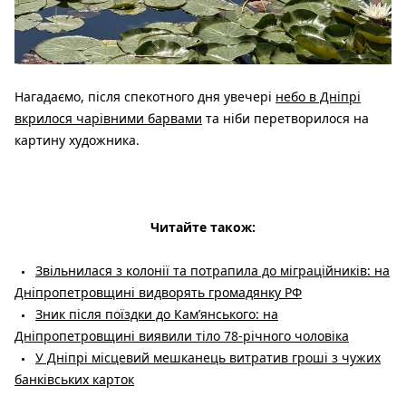
Нагадаємо, після спекотного дня увечері
небо в Дніпрі
вкрилося чарівними барвами
та ніби перетворилося на
картину художника.
Читайте також:
Звільнилася з колонії та потрапила до міграційників: на
Дніпропетровщині видворять громадянку РФ
Зник після поїздки до Кам’янського: на
Дніпропетровщині виявили тіло 78-річного чоловіка
У Дніпрі місцевий мешканець витратив гроші з чужих
банківських карток