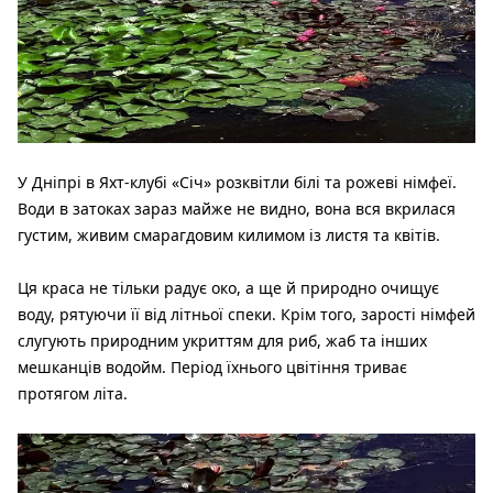
У Дніпрі в Яхт-клубі «Січ» розквітли
білі та рожеві німфеї.
Води в затоках зараз майже не видно, вона вся вкрилася
густим, живим смарагдовим килимом із листя та квітів.
Ця краса не тільки радує око, а ще й природно очищує
воду, рятуючи її від літньої спеки. Крім того, зарості німфей
слугують природним укриттям для риб, жаб та інших
мешканців водойм. Період їхнього цвітіння триває
протягом літа.