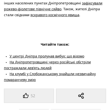
інших населених пунктах Дніпропетровщині
зафіксували
рожево-фіолетове північне сяйво
. Також, жителі Дніпра
стали свідками
яскравого космічного явища
.
Читайте також:
У центрі Дніпра пролунав вибух: що відомо
На Дніпропетровщині через російські обстріли
постраждали дев’ять людей
На клумбі у Слобожанському знайшли незвичайну
помаранчеву змію
52