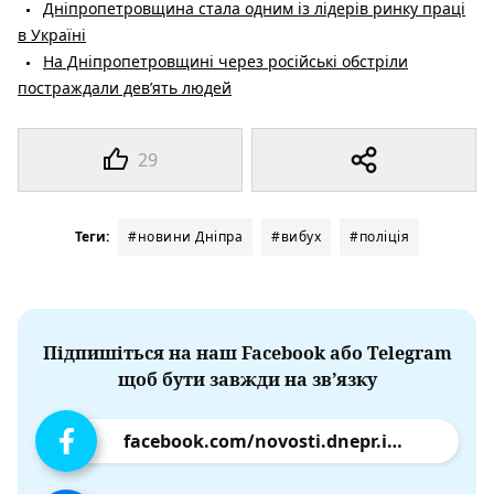
Дніпропетровщина стала одним із лідерів ринку праці
в Україні
На Дніпропетровщині через російські обстріли
постраждали дев’ять людей
29
Теги:
#новини Дніпра
#вибух
#поліція
Підпишіться на наш Facebook або Telegram
щоб бути завжди на зв’язку
facebook.com/novosti.dnepr.info