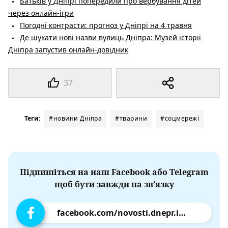
Батьків у Дніпрі попередили про вербування дітей
через онлайн-ігри
Погодні контрасти: прогноз у Дніпрі на 4 травня
Де шукати нові назви вулиць Дніпра: Музей історії
Дніпра запустив онлайн-довідник
37
Теги:
#новини Дніпра
#тварини
#соцмережі
Підпишіться на наш Facebook або Telegram
щоб бути завжди на зв’язку
facebook.com/novosti.dnepr.info