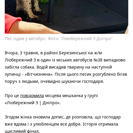
Пес їздив у автобусі. Фото: "Лівобережний 3 Дніпро".
Вчора, 3 травня, в
районі Березинської на ж/м
Ліобережний 3 в один із міських автобусів №38 випадково
забігла собака. Водій висадив тварину на наступній
зупинці - «Вітчизняна». Після цього песик розгублено бігав
поруч з людьми, очевидно шукаючи господаря.
Про це
повідомила
місцева мешканка у групі
«Ліобережний 3 | Дніпро».
Згодом жінка оновила допис, де розповіла, що господар
вже вдома і з улюбленцем все добре. Історія отримала
щасливий фінал.