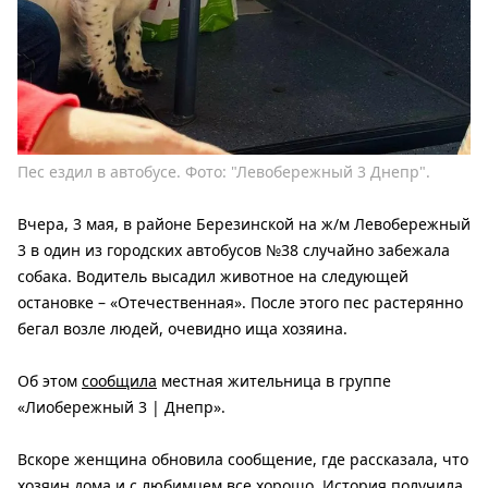
Пес ездил в автобусе. Фото: "Левобережный 3 Днепр".
Вчера, 3 мая, в
районе Березинской на ж/м Левобережный
3 в один из городских автобусов №38 случайно забежала
собака. Водитель высадил животное на следующей
остановке – «Отечественная». После этого пес растерянно
бегал возле людей, очевидно ища хозяина.
Об этом
сообщила
местная жительница в группе
«Лиобережный 3 | Днепр».
Вскоре женщина обновила сообщение, где рассказала, что
хозяин дома и с любимцем все хорошо. История получила