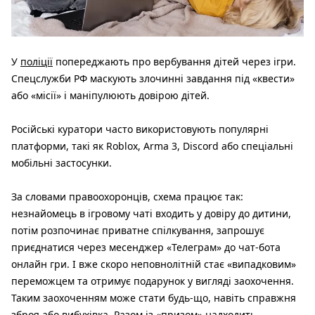
У
поліції
попереджають про вербування дітей через ігри.
Спецслужби РФ маскують злочинні завдання під «квести»
або «місії» і маніпулюють довірою дітей.
Російські куратори часто використовують популярні
платформи, такі як Roblox, Arma 3, Discord або спеціальні
мобільні застосунки.
За словами правоохоронців,
схема працює так:
незнайомець в ігровому чаті входить у довіру до дитини,
потім розпочинає приватне спілкування, запрошує
приєднатися через месенджер «Телеграм» до чат-бота
онлайн гри. І вже скоро неповнолітній стає «випадковим»
переможцем та отримує подарунок у вигляді заохочення.
Таким заохоченням може стати будь-що, навіть справжня
зброя або вибухівка. Разом із «призом» надходить