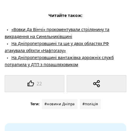
Читайте також:
«Вовки Да Вінчі» прокоментували стрілянину та
викрадення на Синельниківщині
На Дніпропетровщині та ще у двох областях РФ
атакувала об’єкти «Нафтогазу»
На Дніпропетровщині вантажівка дорожніх служб
потрапила у ДТП з позашляховиком
22
Теги:
#новини Дніпра
#поліція