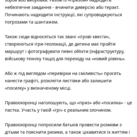
небезпечне завдання - вчинити диверсію або теракт.
Починають надходити інструкції, які супроводжуються
погрозами та шантажем.
Також сюди відносяться так звані «ігрові квести»,
створюються ігри-геолокації, де дитина має пройти
маршрут і фотографувати певні об’єкти (інфраструктуру,
військову техніку тощо) для переходу на «новий рівень».
Або ж під виглядом «перевірки на сміливість»
просять
нанести графіті, розклеїти листівки або залишити
«посилку» у визначеному місці.
Правоохоронці наголошують, що «приз» або «посилка» - це
пастка. Участь у такій «грі» є реальним злочином.
Правоохоронці попросили батьків провести розмови з
дітьми та пояснити ризики, а також цікавитися їх життям і