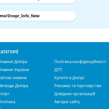
.me/Dnepr_Info_New
КАТЕГОРІЇ
Новини Дніпра
Політика конфіденційності
Новини України
ДТП
Світові новини
Купити в Дніпрі
Легенди Дніпра
Реклама та партнерство
Спорт
Довідник організацій
Політика
Автори сайту