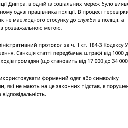
ції Дніпра, в одній із соціальних мереж було вия
еному одязі працівника поліції. В процесі перевірк
ік не має жодного стосунку до служби в поліції, а
 з розважальною метою.
ністративний протокол за ч. 1 ст. 184-3 Кодексу 
ення. Санкція статті передбачає штрафі від 1000 
одів громадян (що становить від 17 000 до 34 000 
икористовувати формений одяг або символіку
, які не мають на це законних підстав, є поруше
 відповідальність.