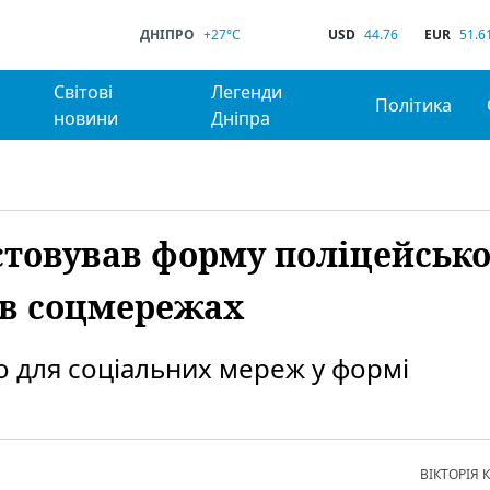
ДНІПРО
+27°C
USD
44.76
EUR
51.6
Світові
Легенди
Політика
новини
Дніпра
стовував форму поліцейсько
 в соцмережах
 для соціальних мереж у формі
ВІКТОРІЯ