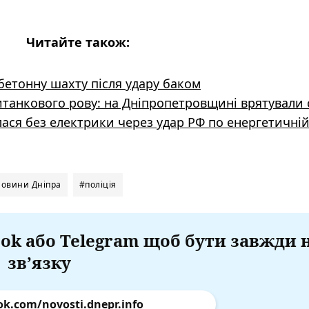
Читайте також:
бетонну шахту після удару баком
титанкового рову: на Дніпропетровщині врятували
ася без електрики через удар РФ по енергетичні
овини Дніпра
#поліція
ok або Telegram щоб бути завжди 
зв’язку
ok.com/novosti.dnepr.info