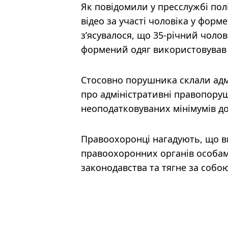
Як повідомили у пресслужбі полі
відео за участі чоловіка у форм
з’ясувалося, що 35-річний чолов
формений одяг використовував
Стосовно порушника склали адмі
про адміністративні правопоруш
неоподатковуваних мінімумів дох
Правоохоронці нагадують, що в
правоохоронних органів особами
законодавства та тягне за собою