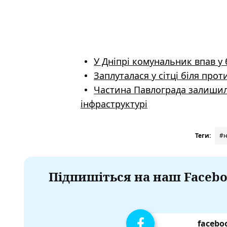
У Дніпрі комунальник впав у 
Заплуталася у сітці біля про
Частина Павлограда залишил
інфраструктурі
Теги:
#н
Підпишіться на наш Facebo
facebo