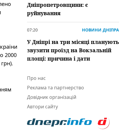
влено
Дніпропетровщини: є
и
руйнування
07:20
НОВИНИ ДНІПРА
У Дніпрі на три місяці планують
України
звузити проїзд на Вокзальній
до 2000
площі: причина і дати
грн).
Про нас
Реклама та партнерство
нням
Довідник організацій
Автори сайту