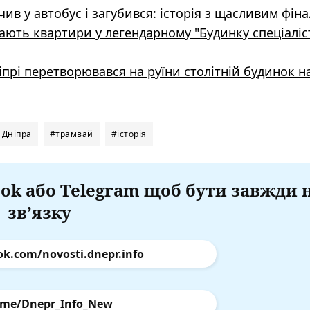
чив у автобус і загубився: історія з щасливим фін
ають квартири у легендарному "Будинку спеціаліст
іпрі перетворювався на руїни столітній будинок н
 Дніпра
#трамвай
#історія
ok або Telegram щоб бути завжди 
зв’язку
ok.com/novosti.dnepr.info
.me/Dnepr_Info_New