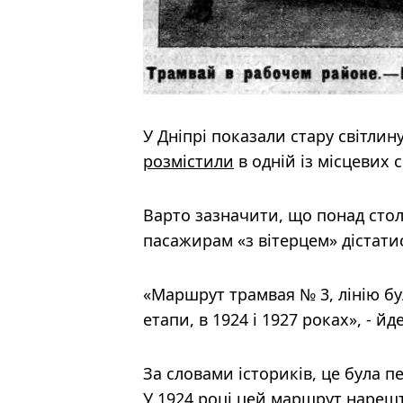
У Дніпрі показали стару світли
розмістили
в одній із місцевих 
Варто зазначити, що понад стол
пасажирам «з вітерцем» дістати
«Маршрут трамвая № 3, лінію бу
етапи, в 1924 і 1927 роках», - й
За словами істориків, це була пе
У 1924 році цей маршрут нарешт