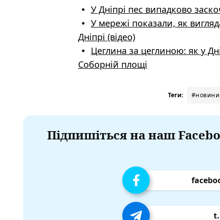
У Дніпрі пес випадково заско
У мережі показали, як вигляд
Дніпрі (відео)
Цеглина за цеглиною: як у Дн
Соборній площі
Теги:
#новини
Підпишіться на наш Facebo
facebo
t