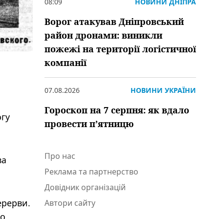
08:09
НОВИНИ ДНІПРА
Ворог атакував Дніпровський
район дронами: виникли
пожежі на території логістичної
компанії
07.08.2026
НОВИНИ УКРАЇНИ
Гороскоп на 7 серпня: як вдало
огу
провести пʼятницю
Про нас
ва
Реклама та партнерство
Довідник організацій
ерерви.
Автори сайту
го