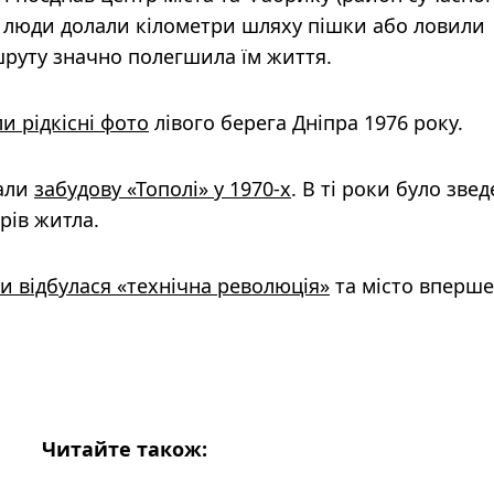
о люди долали кілометри шляху пішки або ловили
шруту значно полегшила їм життя.
и рідкісні фото
лівого берега Дніпра 1976 року.
вали
забудову «Тополі» у 1970-х
. В ті роки було зве
рів житла.
и відбулася «технічна революція»
та місто вперше
Читайте також: