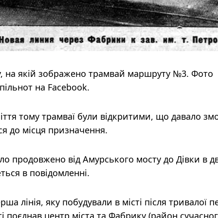
ну, на якій зображено трамвай маршруту №3. Фото
спільнот на Facebook.
іття тому трамваї були відкритими, що давало зм
ся до місця призначення.
ло продовжено від Амурського мосту до Дівки в д
деться в повідомленні.
рша лінія, яку побудували в місті після тривалої п
і поєднав центр міста та Фабрику (район сучасно