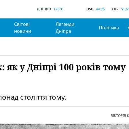
ДНІПРО
+26°C
USD
44.76
EUR
51.6
Світові
Легенди
Політика
новини
Дніпра
 як у Дніпрі 100 років тому
онад століття тому.
ВІКТОРІЯ