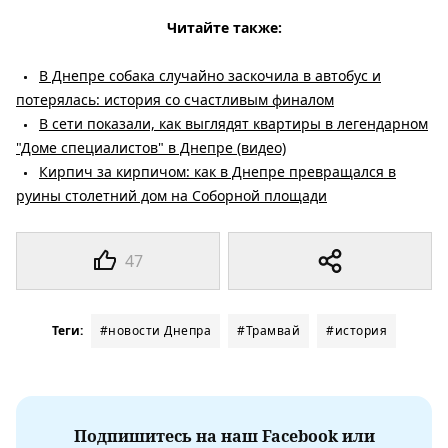
Читайте также:
В Днепре собака случайно заскочила в автобус и
потерялась: история со счастливым финалом
В сети показали, как выглядят квартиры в легендарном
"Доме специалистов" в Днепре (видео)
Кирпич за кирпичом: как в Днепре превращался в
руины столетний дом на Соборной площади
47
Теги:
#новости Днепра
#Трамвай
#история
Подпишитесь на наш Facebook или