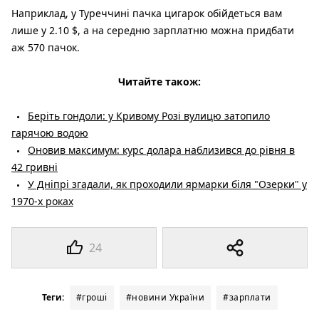
Наприклад, у Туреччині пачка цигарок обійдеться вам
лише у 2.10 $, а на середню зарплатню можна придбати
аж 570 пачок.
Читайте також:
Беріть гондоли: у Кривому Розі вулицю затопило
гарячою водою
Оновив максимум: курс долара наблизився до рівня в
42 гривні
У Дніпрі згадали, як проходили ярмарки біля "Озерки" у
1970-х роках
24
Теги:
#гроші
#новини України
#зарплати