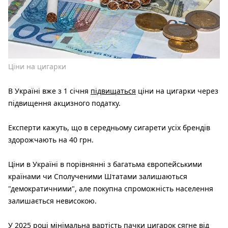
Ціни на цигарки
В Україні вже з 1 січня
підвищаться
ціни на цигарки через
підвищення акцизного податку.
Експерти кажуть, що в середньому сигарети усіх брендів
здорожчають на 40 грн.
Ціни в Україні в порівнянні з багатьма європейськими
країнами чи Сполученими Штатами залишаються
"демократичними", але покупна спроможність населення
залишається невисокою.
У 2025 році мінімальна вартість пачки цигарок сягне від