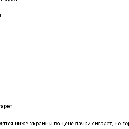
п
игарет
дятся ниже Украины по цене пачки сигарет, но го