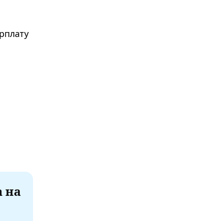
арплату
а на