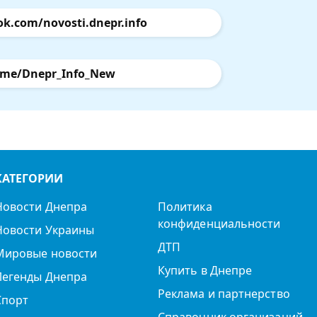
ok.com/novosti.dnepr.info
.me/Dnepr_Info_New
КАТЕГОРИИ
Новости Днепра
Политика
конфиденциальности
Новости Украины
ДТП
Мировые новости
Купить в Днепре
Легенды Днепра
Реклама и партнерство
Спорт
Справочник организаций