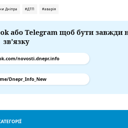
ни Дніпра
#ДТП
#аварія
ok або Telegram щоб бути завжди 
зв’язку
ok.com/novosti.dnepr.info
.me/Dnepr_Info_New
КАТЕГОРІЇ