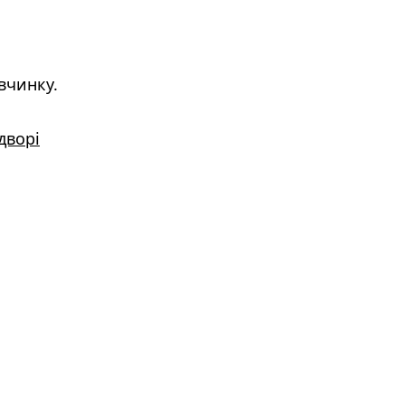
вчинку.
дворі