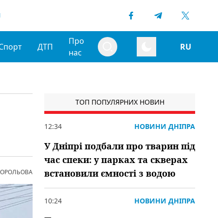
1
Про
Спорт
ДТП
RU
нас
ТОП ПОПУЛЯРНИХ НОВИН
12:34
НОВИНИ ДНІПРА
У Дніпрі подбали про тварин під
час спеки: у парках та скверах
встановили ємності з водою
 КОРОЛЬОВА
10:24
НОВИНИ ДНІПРА