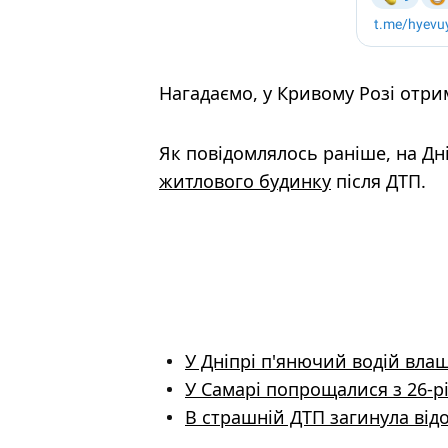
Нагадаємо, у Кривому Розі отри
Як повідомлялось раніше, на Д
житлового будинку
після ДТП.
У Дніпрі п'янючий водій вла
У Самарі попрощалися з 26-р
В страшній ДТП загинула відо