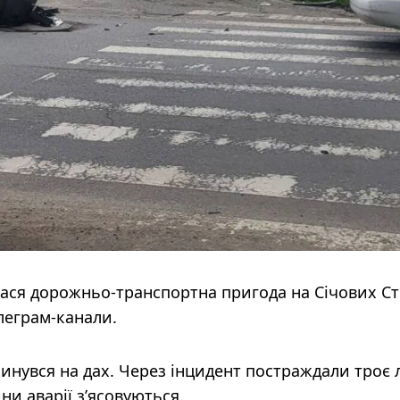
алася дорожньо-транспортна пригода на Січових Ст
леграм-канали.
инувся на дах. Через інцидент постраждали троє 
ини аварії з’ясовуються.