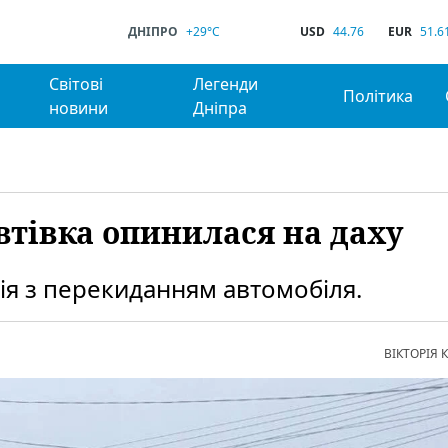
ДНІПРО
+29°C
USD
44.76
EUR
51.6
Світові
Легенди
Політика
новини
Дніпра
автівка опинилася на даху
рія з перекиданням автомобіля.
ВІКТОРІЯ