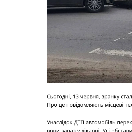
Сьогодні, 13 червня, зранку ст
Про це повідомляють місцеві те
Унаслідок ДТП автомобіль перек
вони зараз у лікарні. Усі обстав