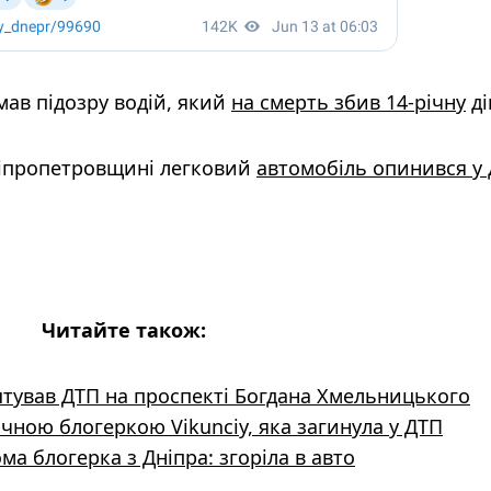
мав підозру водій, який
на смерть збив 14-річну
ді
ніпропетровщині легковий
автомобіль опинився у 
Читайте також:
штував ДТП на проспекті Богдана Хмельницького
ічною блогеркою Vikunciy, яка загинула у ДТП
ма блогерка з Дніпра: згоріла в авто