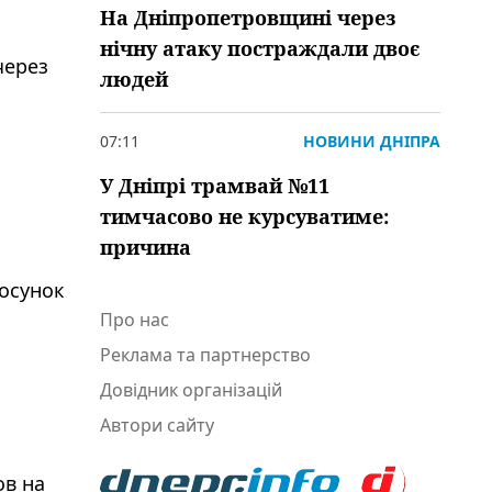
На Дніпропетровщині через
нічну атаку постраждали двоє
через
людей
я
07:11
НОВИНИ ДНІПРА
У Дніпрі трамвай №11
тимчасово не курсуватиме:
причина
тосунок
Про нас
,
Реклама та партнерство
Довідник організацій
Автори сайту
ов на