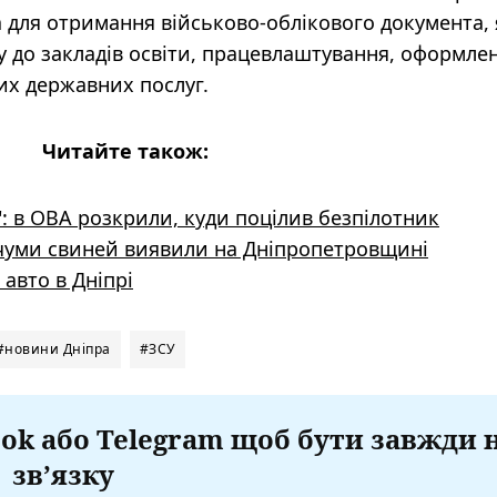
а для отримання військово-облікового документа,
у до закладів освіти, працевлаштування, оформле
их державних послуг.
Читайте також:
: в ОВА розкрили, куди поцілив безпілотник
чуми свиней виявили на Дніпропетровщині
авто в Дніпрі
#новини Дніпра
#ЗСУ
ok або Telegram щоб бути завжди 
зв’язку