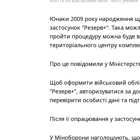
Взяття на військовий облік. Фото умовне
Юнаки 2009 року народження ще
застосунок "Резерв+". Така можл
пройти процедуру можна буде в
територіального центру комплек
Про це повідомили у Міністерст
Щоб оформити військовий облік
"Резерв+", авторизуватися за д
перевірити особисті дані та під
Після її опрацювання у застосун
У Міноборони наголошують, що 