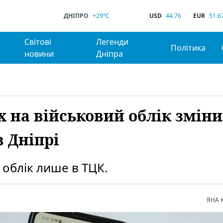
ДНІПРО
+29°C
USD
44.76
EUR
51.6
Світові
Легенди
Політика
новини
Дніпра
х на військовий облік зміни
 Дніпрі
 облік лише в ТЦК.
ЯНА