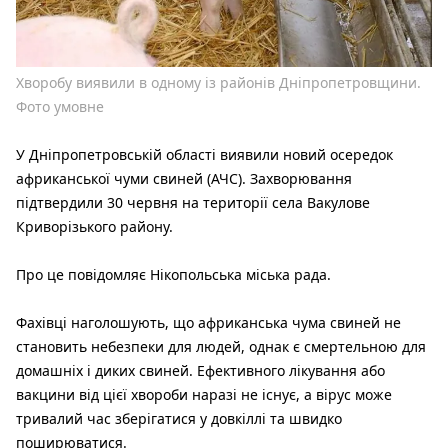
Хворобу виявили в одному із районів Дніпропетровщини.
Фото умовне
У Дніпропетровській області виявили новий осередок
африканської чуми свиней (АЧС). Захворювання
підтвердили 30 червня на території села Вакулове
Криворізького району.
Про це повідомляє Нікопольська міська рада.
Фахівці наголошують, що африканська чума свиней не
становить небезпеки для людей, однак є смертельною для
домашніх і диких свиней. Ефективного лікування або
вакцини від цієї хвороби наразі не існує, а вірус може
тривалий час зберігатися у довкіллі та швидко
поширюватися.