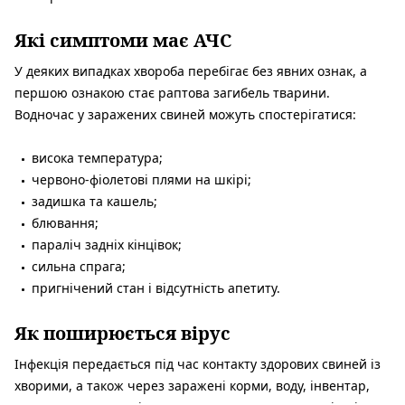
Які симптоми має АЧС
У деяких випадках хвороба перебігає без явних ознак, а
першою ознакою стає раптова загибель тварини.
Водночас у заражених свиней можуть спостерігатися:
висока температура;
червоно-фіолетові плями на шкірі;
задишка та кашель;
блювання;
параліч задніх кінцівок;
сильна спрага;
пригнічений стан і відсутність апетиту.
Як поширюється вірус
Інфекція передається під час контакту здорових свиней із
хворими, а також через заражені корми, воду, інвентар,