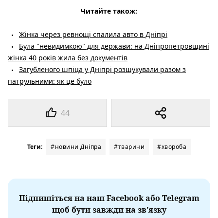
Читайте також:
Жінка через ревнощі спалила авто в Дніпрі
Була "невидимкою" для держави: на Дніпропетровщині
жінка 40 років жила без документів
Загубленого шпіца у Дніпрі розшукували разом з
патрульними: як це було
44
Теги:
#новини Дніпра
#тварини
#хвороба
Підпишіться на наш Facebook або Telegram
щоб бути завжди на зв’язку