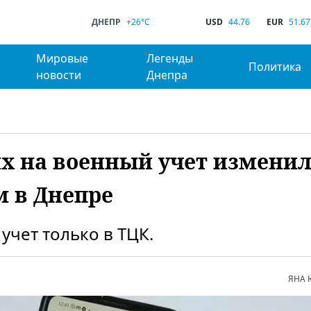
ДНЕПР
+26°C
USD
44.76
EUR
51.67
Мировые
Легенды
Политика
новости
Днепра
их на военный учет изменил
 в Днепре
 учет только в ТЦК.
ЯНА