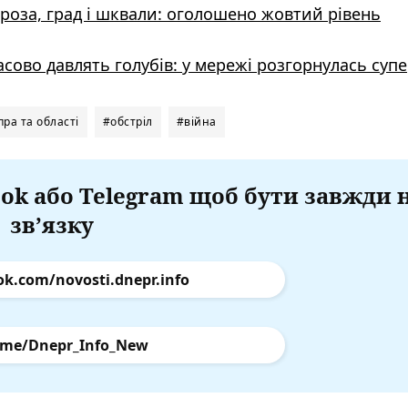
гроза, град і шквали: оголошено жовтий рівень
масово давлять голубів: у мережі розгорнулась суп
ра та області
#обстріл
#війна
ok або Telegram щоб бути завжди 
зв’язку
ok.com/novosti.dnepr.info
.me/Dnepr_Info_New