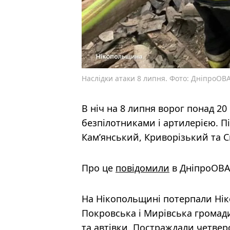
Наслідки атаки 8 липня. Фото: ДніпроОВ
В ніч на 8 липня ворог понад 2
безпілотниками і артилерією. П
Камʼянський, Криворізький та 
Про це
повідомили
в ДніпроОВ
На Нікопольщині потерпали Нік
Покровська і Мирівська громад
та автівки. Постраждали четверо