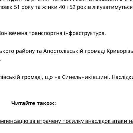
овік 51 року та жінки 40 і 52 років лікуватимуться
Понівечена транспортна інфраструктура.
ського району та Апостолівській громаді Криворіз
.
лівській громаді, що на Синельниківщині. Наслідк
Читайте також:
пенсацію за втрачену посилку внаслідок атаки н