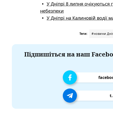
У Дніпрі 8 липня очікуються 
небезпеки
У Дніпрі на Калиновій водії 
Теги:
#новини Дніп
Підпишіться на наш Facebo
facebo
t