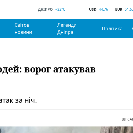
ДНІПРО
+32°C
USD
44.76
EUR
51.6
Світові
Легенди
Політика
новини
Дніпра
дей: ворог атакував
ак за ніч.
ВІРСА