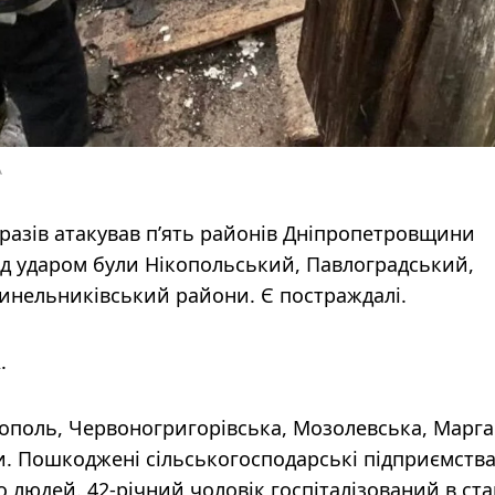
А
0 разів атакував пʼять районів Дніпропетровщини
ід ударом були Нікопольський, Павлоградський,
Синельниківський райони. Є постраждалі.
А.
ополь, Червоногригорівська, Мозолевська, Марга
и. Пошкоджені сільськогосподарські підприємства
 людей. 42-річний чоловік госпіталізований в ста