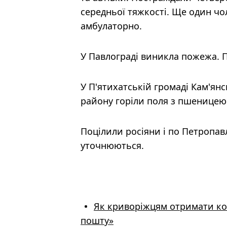
середньої тяжкості. Ще один чол
амбулаторно.
У Павлограді виникла пожежа. 
У П'ятихатській громаді Кам'ян
району горіли поля з пшеницею
Поцілили росіяни і по Петропав
уточнюються.
Як криворіжцям отримати ком
пошту»