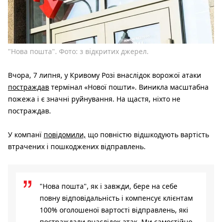
"Нова пошта". Фото: з відкритих джерел.
Вчора, 7 липня, у Кривому Розі внаслідок ворожої атаки
постраждав
термінал «Нової пошти». Виникла масштабна
пожежа і є значні руйнування. На щастя, ніхто не
постраждав.
У компанї
повідомили,
що повністю відшкодують вартість
втрачених і пошкоджених відправлень.
"Нова пошта", як і завжди, бере на себе
повну відповідальність і компенсує клієнтам
100% оголошеної вартості відправлень, які
постраждали внаслідок атак. Ми самостійно