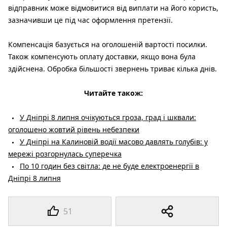
відправник може відмовитися від виплати на його користь,
зазначивши це під час оформлення претензії.
Компенсація базується на оголошеній вартості посилки.
Також компенсують оплату доставки, якщо вона була
здійснена. Обробка більшості звернень триває кілька днів.
Читайте також:
У Дніпрі 8 липня очікуються гроза, град і шквали:
оголошено жовтий рівень небезпеки
У Дніпрі на Калиновій водії масово давлять голубів: у
мережі розгорнулась суперечка
По 10 годин без світла: де не буде електроенергії в
Дніпрі 8 липня
51