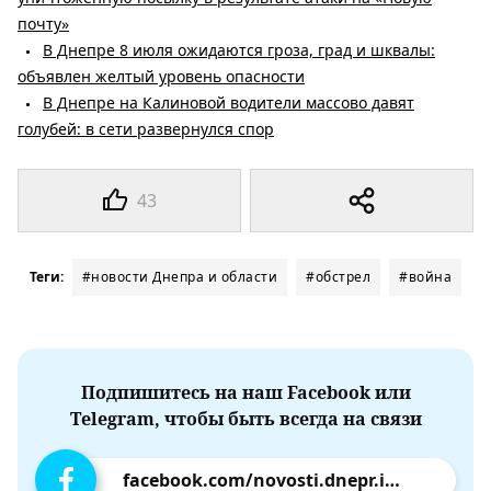
почту»
В Днепре 8 июля ожидаются гроза, град и шквалы:
объявлен желтый уровень опасности
В Днепре на Калиновой водители массово давят
голубей: в сети развернулся спор
43
Теги:
#новости Днепра и области
#обстрел
#война
Подпишитесь на наш Facebook или
Telegram, чтобы быть всегда на связи
facebook.com/novosti.dnepr.info