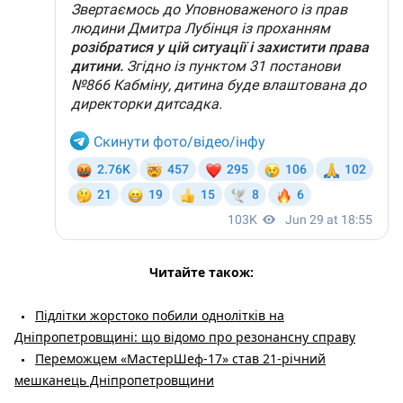
Читайте також:
Підлітки жорстоко побили однолітків на
Дніпропетровщині: що відомо про резонансну справу
Переможцем «МастерШеф-17» став 21-річний
мешканець Дніпропетровщини