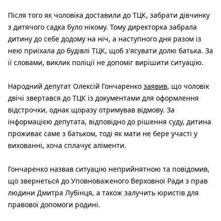
Після того як чоловіка доставили до ТЦК, забрати дівчинку
з дитячого садка було нікому. Тому директорка забрала
дитину до себе додому на ніч, а наступного дня разом із
нею приїхала до будівлі ТЦК, щоб з'ясувати долю батька. За
її словами, виклик поліції не допоміг вирішити ситуацію.
Народний депутат Олексій Гончаренко
заявив
, що чоловік
двічі звертався до ТЦК із документами для оформлення
відстрочки, однак щоразу отримував відмову. За
інформацією депутата, відповідно до рішення суду, дитина
проживає саме з батьком, тоді як мати не бере участі у
вихованні, хоча сплачує аліменти.
Гончаренко назвав ситуацію неприйнятною та повідомив,
що звернеться до Уповноваженого Верховної Ради з прав
людини Дмитра Лубінця, а також залучить юристів для
правової допомоги родині.