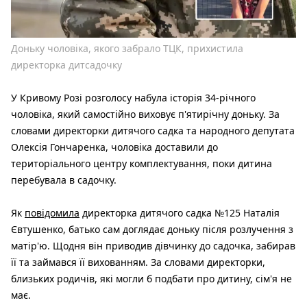
Доньку чоловіка, якого забрало ТЦК, прихистила
директорка дитсадочку
У Кривому Розі розголосу набула історія 34-річного
чоловіка, який самостійно виховує п'ятирічну доньку. За
словами директорки дитячого садка та народного депутата
Олексія Гончаренка, чоловіка доставили до
територіального центру комплектування, поки дитина
перебувала в садочку.
Як
повідомила
директорка дитячого садка №125 Наталія
Євтушенко, батько сам доглядає доньку після розлучення з
матір'ю. Щодня він приводив дівчинку до садочка, забирав
її та займався її вихованням. За словами директорки,
близьких родичів, які могли б подбати про дитину, сім'я не
має.