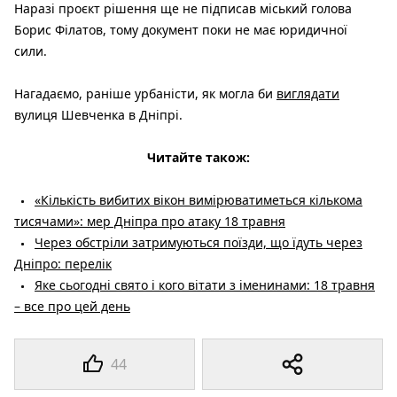
Наразі проєкт рішення ще не підписав міський голова
Борис Філатов, тому документ поки не має юридичної
сили.
Нагадаємо, раніше урбаністи, як могла би
виглядати
вулиця Шевченка в Дніпрі.
Читайте також:
«Кількість вибитих вікон вимірюватиметься кількома
тисячами»: мер Дніпра про атаку 18 травня
Через обстріли затримуються поїзди, що їдуть через
Дніпро: перелік
Яке сьогодні свято і кого вітати з іменинами: 18 травня
– все про цей день
44