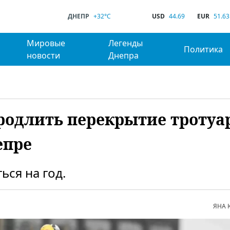
ДНЕПР
+32°C
USD
44.69
EUR
51.63
Мировые
Легенды
Политика
новости
Днепра
родлить перекрытие тротуа
епре
ся на год.
ЯНА