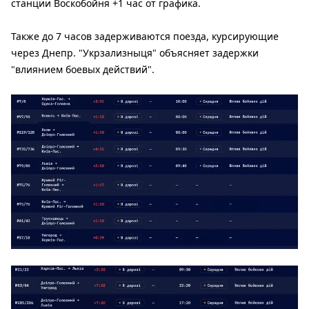
станции Воскобойня +1 час от графика.
Также до 7 часов задерживаются поезда, курсирующие
через Днепр. "Укрзализныця" объясняет задержки
"влиянием боевых действий".