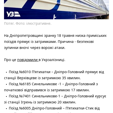
Потяг. Фото: ілюстративне.
На Дніпропетровщині зранку 18 травня низка приміських
поїздів прямує із затримками. Причина - безпекові
зупинки вночі через ворожі атаки.
Про це
повідомили
в Укрзалізниці.
Поїзд №6010 Пʼятихатки – Дніпро-Головний прямує від
станції Верхівцеве із затримкою 35 хвилин.
Поїзд №6185 Синельникове -1 – Дніпро-Головний з
початкової відправився із затримкою 17 хвилин.
Поїзд №7401 Синельникове-1 – Дніпро-Головний курсує
зі станції Ігрень із затримкою 20 хвилин.
Поїзд №6005 Дніпро-Головний – Пʼятихатки-Стик від