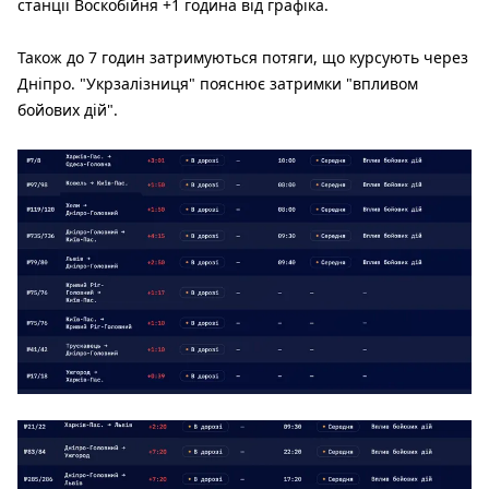
станції Воскобійня +1 година від графіка.
Також до 7 годин затримуються потяги, що курсують через
Дніпро. "Укрзалізниця" пояснює затримки "впливом
бойових дій".