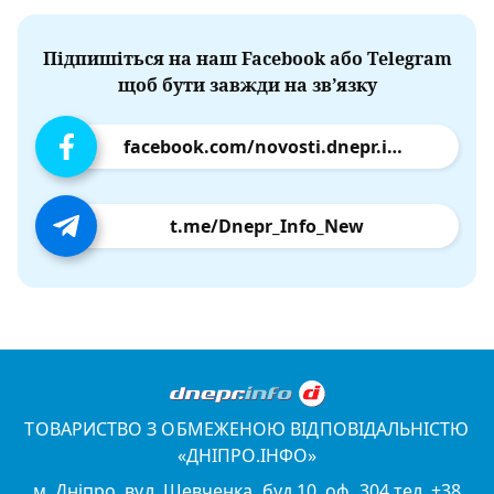
Підпишіться на наш Facebook або Telegram
щоб бути завжди на зв’язку
facebook.com/novosti.dnepr.info
t.me/Dnepr_Info_New
ТОВАРИСТВО З ОБМЕЖЕНОЮ ВІДПОВІДАЛЬНІСТЮ
«ДНІПРО.ІНФО»
м. Дніпро, вул. Шевченка, буд.10, оф. 304 тел. +38