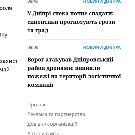
08:49
НОВИНИ ДНІПРА
ороля
У Дніпрі спека почне спадати:
синоптики прогнозують грози
та град
ику
08:09
НОВИНИ ДНІПРА
Ворог атакував Дніпровський
 захист
район дронами: виникли
ичай
пожежі на території логістичної
компанії
Про нас
Реклама та партнерство
Довідник організацій
Автори сайту