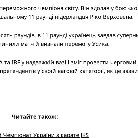
епереможного чемпіона світу. Він здолав у бою «к
шальному 11 раунді нідерландця Ріко Верховена.
ять раундів, в 11 раунді українець завдав суперн
зупинили матч й визнали перемогу Усика.
та IBF у надважкій вазі і зміг провести черговий
претендентів у своїй ваговій категорії, як це зазв
Читайте також:
 Чемпіонат України з карате JKS