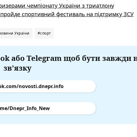
ризерами чемпіонату України з триатлону
рі пройде спортивний фестиваль на підтримку ЗСУ
новини України
#спорт
ok або Telegram щоб бути завжди 
зв’язку
ok.com/novosti.dnepr.info
.me/Dnepr_Info_New