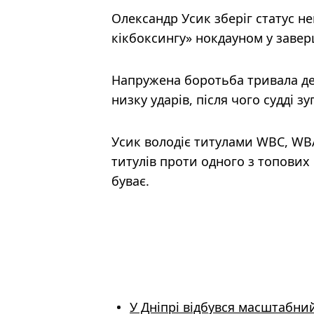
Олександр Усик зберіг статус н
кікбоксингу» нокдауном у завер
Напружена боротьба тривала дес
низку ударів, після чого судді 
Усик володіє титулами WBC, WBA 
титулів проти одного з топових 
буває.
У Дніпрі відбувся масштабний