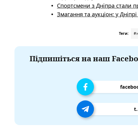
Спортсмени з Дніпра стали п
Змагання та аукціон: у Дніп
Теги:
#
Підпишіться на наш Facebo
facebo
t