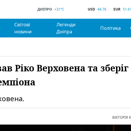
ДНІПРО
+31°C
USD
44.76
EUR
51.6
Світові
Легенди
Політика
новини
Дніпра
ав Ріко Верховена та зберіг
емпіона
ховена.
ВІКТОРІЯ