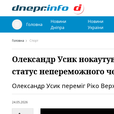
Новини
Новини
Головна
Дніпра
України
Головна
Спорт
Олександр Усик нокаутув
статус непереможного ч
Олександр Усик переміг Ріко Вер
24.05.2026