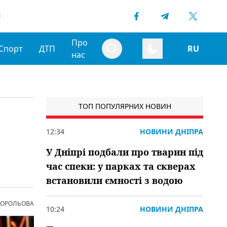
1
Про
Спорт
ДТП
RU
нас
ТОП ПОПУЛЯРНИХ НОВИН
12:34
НОВИНИ ДНІПРА
У Дніпрі подбали про тварин під
час спеки: у парках та скверах
встановили ємності з водою
 КОРОЛЬОВА
10:24
НОВИНИ ДНІПРА