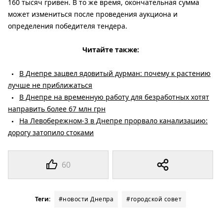
160 тысяч гривен. В то же время, окончательная сумма
может измениться после проведения аукциона и
определения победителя тендера.
Читайте также:
В Днепре зацвел ядовитый дурман: почему к растению
лучше не приближаться
В Днепре на временную работу для безработных хотят
направить более 67 млн ​​грн
На Левобережном-3 в Днепре прорвало канализацию:
дорогу затопило стоками
60
Теги:
#новости Днепра
#городской совет