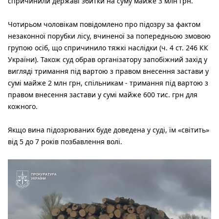
спричинили державі збитки на суму майже 3 млн грн.
Чотирьом чоловікам повідомлено про підозру за фактом
незаконної порубки лісу, вчиненої за попередньою змовою
групою осіб, що спричинило тяжкі наслідки (ч. 4 ст. 246 КК
України). Також суд обрав організатору запобіжний захід у
вигляді тримання під вартою з правом внесення застави у
сумі майже 2 млн грн, спільникам - тримання під вартою з
правом внесення застави у сумі майже 600 тис. грн для
кожного.
Якщо вина підозрюваних буде доведена у суді, їм «світить»
від 5 до 7 років позбавлення волі.