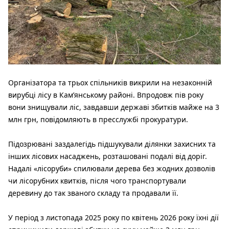
Організатора та трьох спільників викрили на незаконній
вирубці лісу в Кам’янському районі. Впродовж пів року
вони знищували ліс, завдавши державі збитків майже на 3
млн грн, повідомляють в пресслужбі прокуратури.
Підозрювані заздалегідь підшукували ділянки захисних та
інших лісових насаджень, розташовані подалі від доріг.
Надалі «лісоруби» спилювали дерева без жодних дозволів
чи лісорубних квитків, після чого транспортували
деревину до так званого складу та продавали її.
У період з листопада 2025 року по квітень 2026 року їхні дії