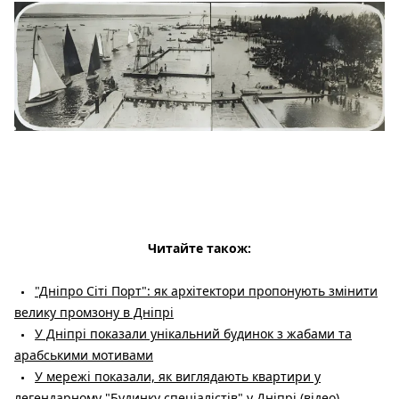
Читайте також:
"Дніпро Сіті Порт": як архітектори пропонують змінити
велику промзону в Дніпрі
У Дніпрі показали унікальний будинок з жабами та
арабськими мотивами
У мережі показали, як виглядають квартири у
легендарному "Будинку спеціалістів" у Дніпрі (відео)