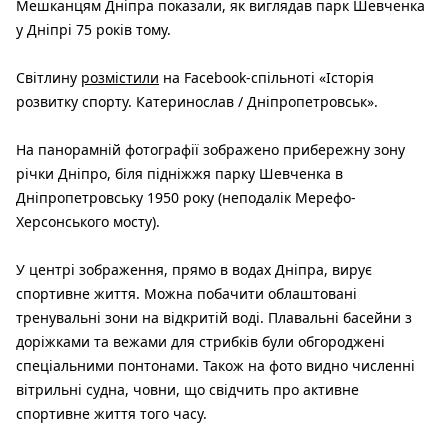
Мешканцям Дніпра показали, як виглядав парк Шевченка
у Дніпрі 75 років тому.
Світлину
розмістили
на Facebook-спільноті «Історія
розвитку спорту. Катеринослав / Дніпропетровськ».
На панорамній фотографії зображено прибережну зону
річки Дніпро, біля підніжжя парку Шевченка в
Дніпропетровську 1950 року (неподалік Мерефо-
Херсонського мосту).
У центрі зображення, прямо в водах Дніпра, вирує
спортивне життя. Можна побачити облаштовані
тренувальні зони на відкритій воді. Плавальні басейни з
доріжками та вежами для стрибків були обгороджені
спеціальними понтонами. Також на фото видно численні
вітрильні судна, човни, що свідчить про активне
спортивне життя того часу.