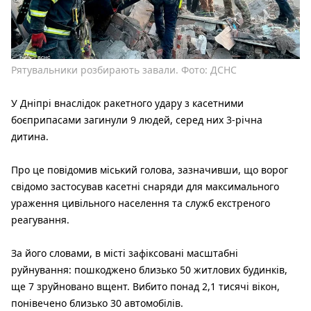
Рятувальники розбирають завали. Фото: ДСНС
У Дніпрі внаслідок ракетного удару з касетними
боєприпасами загинули 9 людей, серед них 3-річна
дитина.
Про це повідомив міський голова, зазначивши, що ворог
свідомо застосував касетні снаряди для максимального
ураження цивільного населення та служб екстреного
реагування.
За його словами, в місті зафіксовані масштабні
руйнування: пошкоджено близько 50 житлових будинків,
ще 7 зруйновано вщент. Вибито понад 2,1 тисячі вікон,
понівечено близько 30 автомобілів.