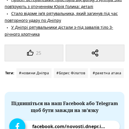
пов’язують з оточенням Юрія Голика: деталі
Стало відоме ім’я рятувальника, який загинув під час
повторного удару по Дніпру
У Дніпрі рятувальники дістали з-під завалів тіло 3-
річного хлопчика
25
Теги:
#новини Дніпра
#Борис Філатов
#ракетна атака
Підпишіться на наш Facebook або Telegram
щоб бути завжди на зв’язку
facebook.com/novosti.dnepr.info