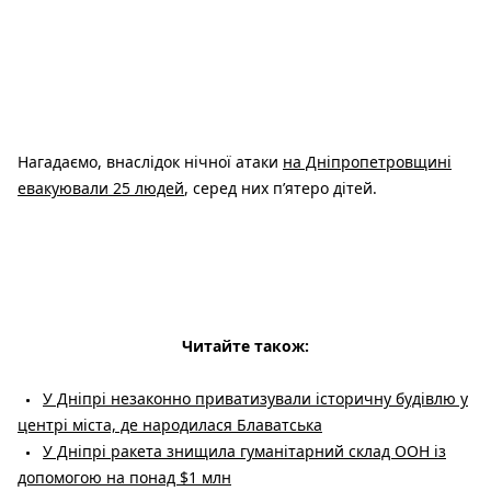
Нагадаємо, внаслідок нічної атаки
на Дніпропетровщині
евакуювали 25 людей
, серед них п’ятеро дітей.
Читайте також:
У Дніпрі незаконно приватизували історичну будівлю у
центрі міста, де народилася Блаватська
У Дніпрі ракета знищила гуманітарний склад ООН із
допомогою на понад $1 млн