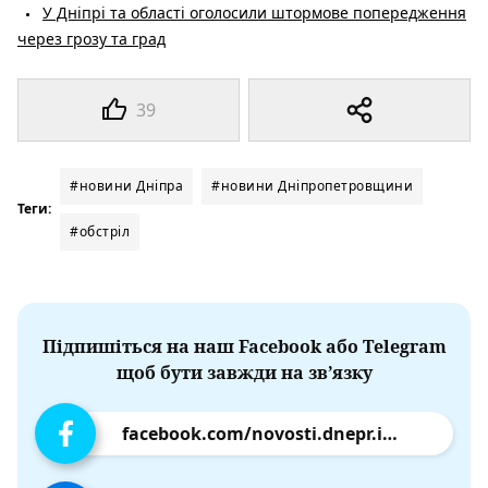
У Дніпрі та області оголосили штормове попередження
через грозу та град
39
#новини Дніпра
#новини Дніпропетровщини
Теги:
#обстріл
Підпишіться на наш Facebook або Telegram
щоб бути завжди на зв’язку
facebook.com/novosti.dnepr.info