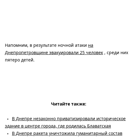
Напомним, в результате ночной атаки
на
Днепропетровщине эвакуировали 25 человек
, среди них
пятеро детей.
Читайте также:
В Днепре незаконно приватизировали историческое
здание в центре города, где родилась Блаватская
В Днепре ракета уничтожила гуманитарный состав